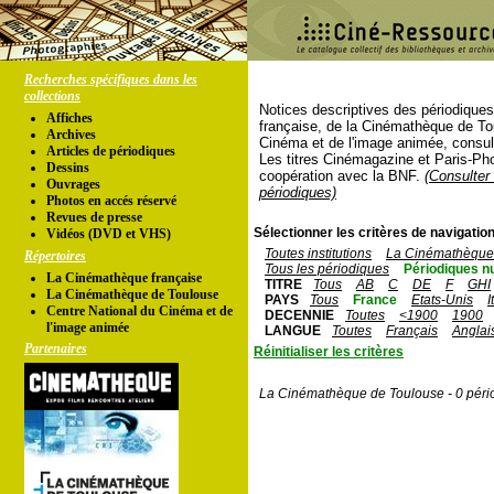
Recherches spécifiques dans les
collections
Notices descriptives des périodique
Affiches
française, de la Cinémathèque de To
Archives
Cinéma et de l'image animée, consul
Articles de périodiques
Les titres Cinémagazine et Paris-Ph
Dessins
coopération avec la BNF.
(Consulter 
Ouvrages
périodiques)
Photos en accés réservé
Revues de presse
Sélectionner les critères de navigation
Vidéos (DVD et VHS)
Toutes institutions
La Cinémathèque 
Répertoires
Tous les périodiques
Périodiques n
La Cinémathèque française
TITRE
Tous
AB
C
DE
F
GHI
La Cinémathèque de Toulouse
PAYS
Tous
France
Etats-Unis
I
Centre National du Cinéma et de
DECENNIE
Toutes
<1900
1900
l'image animée
LANGUE
Toutes
Français
Anglai
Partenaires
Réinitialiser les critères
La Cinémathèque de Toulouse - 0 péri