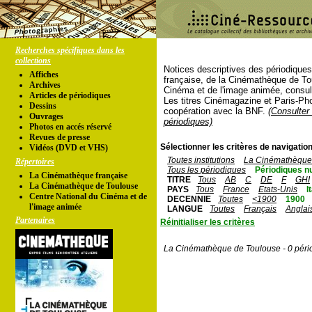
Recherches spécifiques dans les
collections
Notices descriptives des périodique
Affiches
française, de la Cinémathèque de To
Archives
Cinéma et de l'image animée, consul
Articles de périodiques
Les titres Cinémagazine et Paris-Ph
Dessins
coopération avec la BNF.
(Consulter 
Ouvrages
périodiques)
Photos en accés réservé
Revues de presse
Sélectionner les critères de navigation
Vidéos (DVD et VHS)
Toutes institutions
La Cinémathèque 
Répertoires
Tous les périodiques
Périodiques n
La Cinémathèque française
TITRE
Tous
AB
C
DE
F
GHI
La Cinémathèque de Toulouse
PAYS
Tous
France
Etats-Unis
I
Centre National du Cinéma et de
DECENNIE
Toutes
<1900
1900
l'image animée
LANGUE
Toutes
Français
Anglai
Partenaires
Réinitialiser les critères
La Cinémathèque de Toulouse - 0 péri