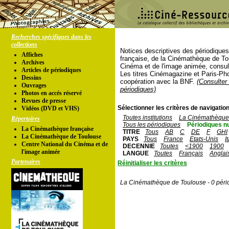
Recherches spécifiques dans les
collections
Notices descriptives des périodique
Affiches
française, de la Cinémathèque de To
Archives
Cinéma et de l'image animée, consul
Articles de périodiques
Les titres Cinémagazine et Paris-Ph
Dessins
coopération avec la BNF.
(Consulter 
Ouvrages
périodiques)
Photos en accés réservé
Revues de presse
Sélectionner les critères de navigation
Vidéos (DVD et VHS)
Toutes institutions
La Cinémathèque 
Répertoires
Tous les périodiques
Périodiques n
La Cinémathèque française
TITRE
Tous
AB
C
DE
F
GHI
La Cinémathèque de Toulouse
PAYS
Tous
France
Etats-Unis
I
Centre National du Cinéma et de
DECENNIE
Toutes
<1900
1900
l'image animée
LANGUE
Toutes
Français
Anglai
Partenaires
Réinitialiser les critères
La Cinémathèque de Toulouse - 0 péri