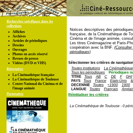
Recherches spécifiques dans les
collections
Notices descriptives des périodique
Affiches
française, de la Cinémathèque de To
Archives
Cinéma et de l'image animée, consul
Articles de périodiques
Les titres Cinémagazine et Paris-Ph
Dessins
coopération avec la BNF.
(Consulter 
Ouvrages
périodiques)
Photos en accés réservé
Revues de presse
Sélectionner les critères de navigation
Vidéos (DVD et VHS)
Toutes institutions
La Cinémathèque 
Répertoires
Tous les périodiques
Périodiques n
La Cinémathèque française
TITRE
Tous
AB
C
DE
F
GHI
La Cinémathèque de Toulouse
PAYS
Tous
France
Etats-Unis
I
Centre National du Cinéma et de
DECENNIE
Toutes
<1900
1900
l'image animée
LANGUE
Toutes
Français
Anglai
Partenaires
Réinitialiser les critères
La Cinémathèque de Toulouse - 0 péri