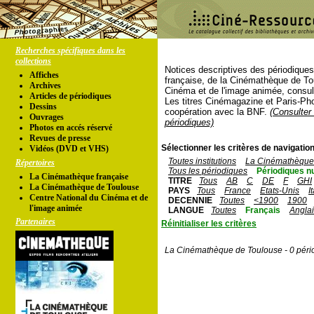
Recherches spécifiques dans les
collections
Notices descriptives des périodique
Affiches
française, de la Cinémathèque de To
Archives
Cinéma et de l'image animée, consul
Articles de périodiques
Les titres Cinémagazine et Paris-Ph
Dessins
coopération avec la BNF.
(Consulter 
Ouvrages
périodiques)
Photos en accés réservé
Revues de presse
Sélectionner les critères de navigation
Vidéos (DVD et VHS)
Toutes institutions
La Cinémathèque 
Répertoires
Tous les périodiques
Périodiques n
La Cinémathèque française
TITRE
Tous
AB
C
DE
F
GHI
La Cinémathèque de Toulouse
PAYS
Tous
France
Etats-Unis
I
Centre National du Cinéma et de
DECENNIE
Toutes
<1900
1900
l'image animée
LANGUE
Toutes
Français
Angla
Partenaires
Réinitialiser les critères
La Cinémathèque de Toulouse - 0 péri