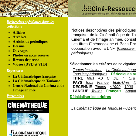
Recherches spécifiques dans les
collections
Notices descriptives des périodique
Affiches
française, de la Cinémathèque de To
Archives
Cinéma et de l'image animée, consul
Articles de périodiques
Les titres Cinémagazine et Paris-Ph
Dessins
coopération avec la BNF.
(Consulter 
Ouvrages
périodiques)
Photos en accés réservé
Revues de presse
Sélectionner les critères de navigation
Vidéos (DVD et VHS)
Toutes institutions
La Cinémathèque 
Répertoires
Tous les périodiques
Périodiques n
La Cinémathèque française
TITRE
Tous
AB
C
DE
F
GHI
La Cinémathèque de Toulouse
PAYS
Tous
France
Etats-Unis
I
Centre National du Cinéma et de
DECENNIE
Toutes
<1900
1900
l'image animée
LANGUE
Toutes
Français
Angla
Partenaires
Réinitialiser les critères
La Cinémathèque de Toulouse - 0 péri