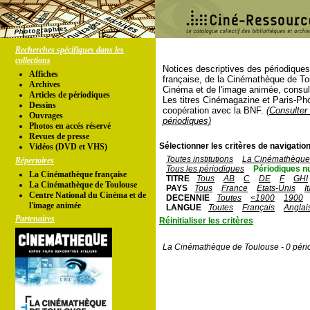
Recherches spécifiques dans les
collections
Notices descriptives des périodique
Affiches
française, de la Cinémathèque de To
Archives
Cinéma et de l'image animée, consul
Articles de périodiques
Les titres Cinémagazine et Paris-Ph
Dessins
coopération avec la BNF.
(Consulter 
Ouvrages
périodiques)
Photos en accés réservé
Revues de presse
Sélectionner les critères de navigation
Vidéos (DVD et VHS)
Toutes institutions
La Cinémathèque 
Répertoires
Tous les périodiques
Périodiques n
La Cinémathèque française
TITRE
Tous
AB
C
DE
F
GHI
La Cinémathèque de Toulouse
PAYS
Tous
France
Etats-Unis
I
Centre National du Cinéma et de
DECENNIE
Toutes
<1900
1900
l'image animée
LANGUE
Toutes
Français
Anglai
Partenaires
Réinitialiser les critères
La Cinémathèque de Toulouse - 0 péri