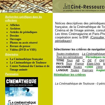
Recherches spécifiques dans les
collections
Notices descriptives des périodique
Affiches
française, de la Cinémathèque de To
Archives
Cinéma et de l'image animée, consul
Articles de périodiques
Les titres Cinémagazine et Paris-Ph
Dessins
coopération avec la BNF.
(Consulter 
Ouvrages
périodiques)
Photos en accés réservé
Revues de presse
Sélectionner les critères de navigation
Vidéos (DVD et VHS)
Toutes institutions
La Cinémathèque 
Répertoires
Tous les périodiques
Périodiques n
La Cinémathèque française
TITRE
Tous
AB
C
DE
F
GHI
La Cinémathèque de Toulouse
PAYS
Tous
France
Etats-Unis
I
Centre National du Cinéma et de
DECENNIE
Toutes
<1900
1900
l'image animée
LANGUE
Toutes
Français
Anglai
Partenaires
Réinitialiser les critères
La Cinémathèque de Toulouse - 0 péri