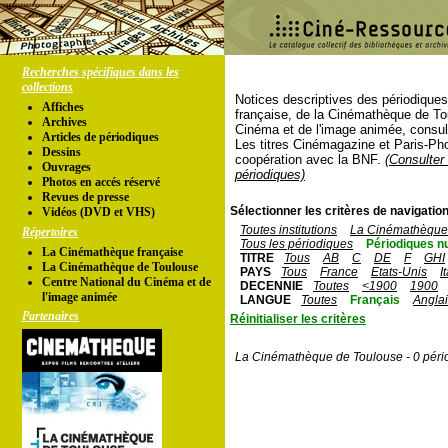
Recherches spécifiques dans les
collections
Notices descriptives des périodique
Affiches
française, de la Cinémathèque de To
Archives
Cinéma et de l'image animée, consul
Articles de périodiques
Les titres Cinémagazine et Paris-Ph
Dessins
coopération avec la BNF.
(Consulter 
Ouvrages
périodiques)
Photos en accés réservé
Revues de presse
Sélectionner les critères de navigation
Vidéos (DVD et VHS)
Toutes institutions
La Cinémathèque 
Répertoires
Tous les périodiques
Périodiques n
La Cinémathèque française
TITRE
Tous
AB
C
DE
F
GHI
La Cinémathèque de Toulouse
PAYS
Tous
France
Etats-Unis
I
Centre National du Cinéma et de
DECENNIE
Toutes
<1900
1900
l'image animée
LANGUE
Toutes
Français
Angla
Partenaires
Réinitialiser les critères
La Cinémathèque de Toulouse - 0 péri