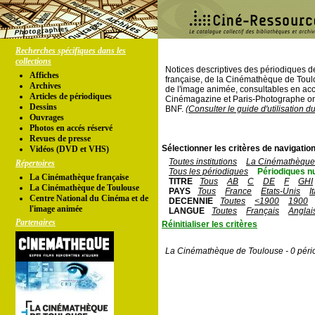
Recherches spécifiques dans les
collections
Notices descriptives des périodiques 
Affiches
française, de la Cinémathèque de Toul
Archives
de l'image animée, consultables en acc
Articles de périodiques
Cinémagazine et Paris-Photographe ont
Dessins
BNF.
(Consulter le guide d'utilisation d
Ouvrages
Photos en accés réservé
Revues de presse
Sélectionner les critères de navigation
Vidéos (DVD et VHS)
Toutes institutions
La Cinémathèque 
Répertoires
Tous les périodiques
Périodiques n
La Cinémathèque française
TITRE
Tous
AB
C
DE
F
GHI
La Cinémathèque de Toulouse
PAYS
Tous
France
Etats-Unis
I
Centre National du Cinéma et de
DECENNIE
Toutes
<1900
1900
l'image animée
LANGUE
Toutes
Français
Anglai
Partenaires
Réinitialiser les critères
La Cinémathèque de Toulouse - 0 péri