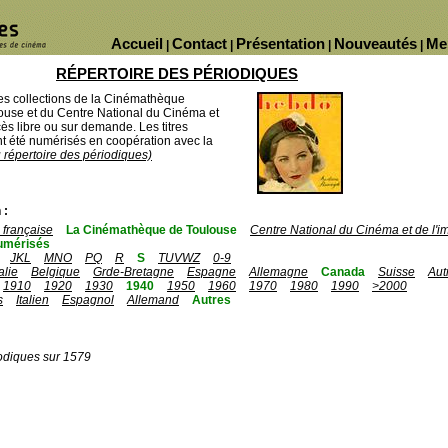
Accueil
Contact
Présentation
Nouveautés
Me
|
|
|
|
RÉPERTOIRE DES PÉRIODIQUES
des collections de la Cinémathèque
ouse et du Centre National du Cinéma et
ès libre ou sur demande. Les titres
 été numérisés en coopération avec la
u répertoire des périodiques)
 :
française
La Cinémathèque de Toulouse
Centre National du Cinéma et de l'
umérisés
JKL
MNO
PQ
R
S
TUVWZ
0-9
talie
Belgique
Grde-Bretagne
Espagne
Allemagne
Canada
Suisse
Aut
1910
1920
1930
1940
1950
1960
1970
1980
1990
>2000
s
Italien
Espagnol
Allemand
Autres
odiques sur 1579