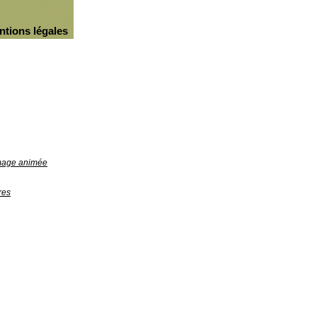
ntions légales
image animée
res