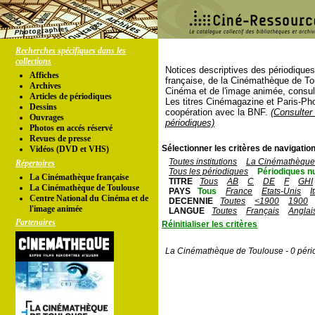
Recherches spécifiques dans les
collections
Notices descriptives des périodique
Affiches
française, de la Cinémathèque de To
Archives
Cinéma et de l'image animée, consul
Articles de périodiques
Les titres Cinémagazine et Paris-Ph
Dessins
coopération avec la BNF.
(Consulter 
Ouvrages
périodiques)
Photos en accés réservé
Revues de presse
Sélectionner les critères de navigation
Vidéos (DVD et VHS)
Toutes institutions
La Cinémathèque 
Répertoires
Tous les périodiques
Périodiques n
La Cinémathèque française
TITRE
Tous
AB
C
DE
F
GHI
La Cinémathèque de Toulouse
PAYS
Tous
France
Etats-Unis
I
Centre National du Cinéma et de
DECENNIE
Toutes
<1900
1900
l'image animée
LANGUE
Toutes
Français
Anglai
Partenaires
Réinitialiser les critères
La Cinémathèque de Toulouse - 0 péri