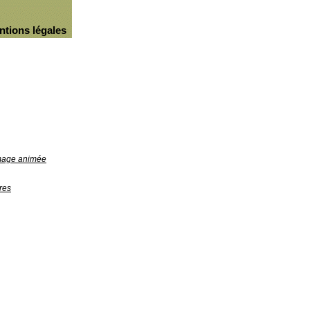
ntions légales
image animée
res