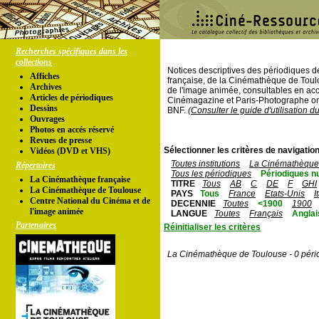
Recherches spécifiques dans les
collections
Notices descriptives des périodiques 
Affiches
française, de la Cinémathèque de Toul
Archives
de l'image animée, consultables en acc
Articles de périodiques
Cinémagazine et Paris-Photographe ont
Dessins
BNF.
(Consulter le guide d'utilisation d
Ouvrages
Photos en accés réservé
Revues de presse
Sélectionner les critères de navigation
Vidéos (DVD et VHS)
Toutes institutions
La Cinémathèque 
Répertoires
Tous les périodiques
Périodiques n
La Cinémathèque française
TITRE
Tous
AB
C
DE
F
GHI
La Cinémathèque de Toulouse
PAYS
Tous
France
Etats-Unis
I
Centre National du Cinéma et de
DECENNIE
Toutes
<1900
1900
l'image animée
LANGUE
Toutes
Français
Anglai
Partenaires
Réinitialiser les critères
La Cinémathèque de Toulouse - 0 péri