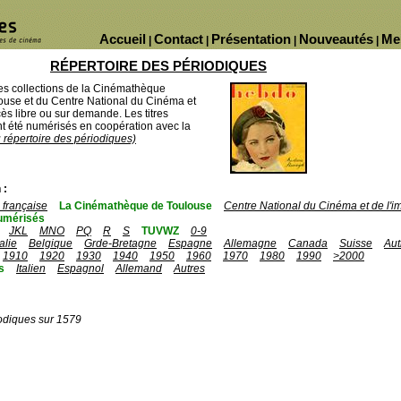
Accueil
Contact
Présentation
Nouveautés
Me
|
|
|
|
RÉPERTOIRE DES PÉRIODIQUES
des collections de la Cinémathèque
ouse et du Centre National du Cinéma et
ès libre ou sur demande. Les titres
 été numérisés en coopération avec la
u répertoire des périodiques)
 :
française
La Cinémathèque de Toulouse
Centre National du Cinéma et de l'
umérisés
JKL
MNO
PQ
R
S
TUVWZ
0-9
talie
Belgique
Grde-Bretagne
Espagne
Allemagne
Canada
Suisse
Aut
1910
1920
1930
1940
1950
1960
1970
1980
1990
>2000
s
Italien
Espagnol
Allemand
Autres
odiques sur 1579