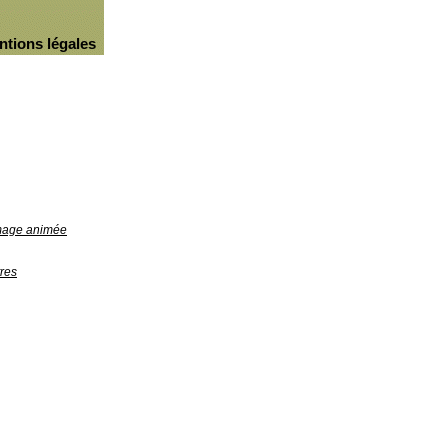
ntions légales
image animée
res