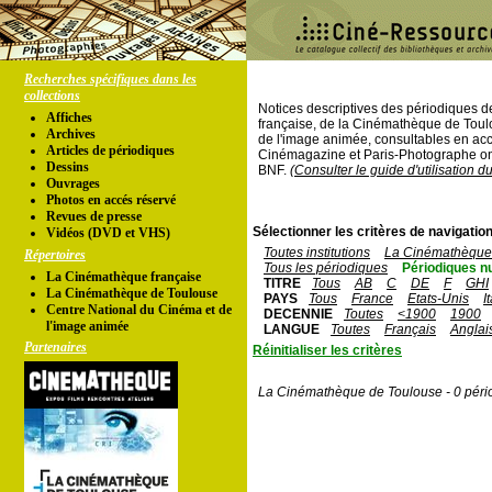
Recherches spécifiques dans les
collections
Notices descriptives des périodiques 
Affiches
française, de la Cinémathèque de Toul
Archives
de l'image animée, consultables en acc
Articles de périodiques
Cinémagazine et Paris-Photographe ont
Dessins
BNF.
(Consulter le guide d'utilisation d
Ouvrages
Photos en accés réservé
Revues de presse
Sélectionner les critères de navigation
Vidéos (DVD et VHS)
Toutes institutions
La Cinémathèque 
Répertoires
Tous les périodiques
Périodiques n
La Cinémathèque française
TITRE
Tous
AB
C
DE
F
GHI
La Cinémathèque de Toulouse
PAYS
Tous
France
Etats-Unis
I
Centre National du Cinéma et de
DECENNIE
Toutes
<1900
1900
l'image animée
LANGUE
Toutes
Français
Anglai
Partenaires
Réinitialiser les critères
La Cinémathèque de Toulouse - 0 péri