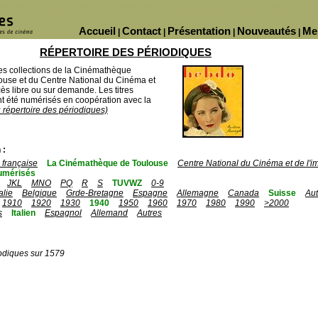
Accueil
Contact
Présentation
Nouveautés
Me
|
|
|
|
RÉPERTOIRE DES PÉRIODIQUES
des collections de la Cinémathèque
ouse et du Centre National du Cinéma et
ès libre ou sur demande. Les titres
 été numérisés en coopération avec la
u répertoire des périodiques)
 :
française
La Cinémathèque de Toulouse
Centre National du Cinéma et de l'
umérisés
JKL
MNO
PQ
R
S
TUVWZ
0-9
talie
Belgique
Grde-Bretagne
Espagne
Allemagne
Canada
Suisse
Aut
1910
1920
1930
1940
1950
1960
1970
1980
1990
>2000
s
Italien
Espagnol
Allemand
Autres
odiques sur 1579