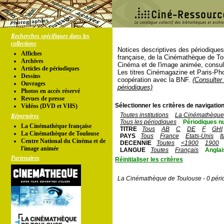
Recherches spécifiques dans les
collections
Notices descriptives des périodique
Affiches
française, de la Cinémathèque de To
Archives
Cinéma et de l'image animée, consul
Articles de périodiques
Les titres Cinémagazine et Paris-Ph
Dessins
coopération avec la BNF.
(Consulter 
Ouvrages
périodiques)
Photos en accés réservé
Revues de presse
Sélectionner les critères de navigation
Vidéos (DVD et VHS)
Toutes institutions
La Cinémathèque 
Répertoires
Tous les périodiques
Périodiques n
La Cinémathèque française
TITRE
Tous
AB
C
DE
F
GHI
La Cinémathèque de Toulouse
PAYS
Tous
France
Etats-Unis
I
Centre National du Cinéma et de
DECENNIE
Toutes
<1900
1900
l'image animée
LANGUE
Toutes
Français
Anglai
Partenaires
Réinitialiser les critères
La Cinémathèque de Toulouse - 0 péri