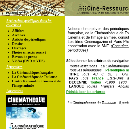
Recherches spécifiques dans les
collections
Notices descriptives des périodique
Affiches
française, de la Cinémathèque de To
Archives
Cinéma et de l'image animée, consul
Articles de périodiques
Les titres Cinémagazine et Paris-Ph
Dessins
coopération avec la BNF.
(Consulter 
Ouvrages
périodiques)
Photos en accés réservé
Revues de presse
Sélectionner les critères de navigation
Vidéos (DVD et VHS)
Toutes institutions
La Cinémathèque 
Répertoires
Tous les périodiques
Périodiques n
La Cinémathèque française
TITRE
Tous
AB
C
DE
F
GHI
La Cinémathèque de Toulouse
PAYS
Tous
France
Etats-Unis
I
Centre National du Cinéma et de
DECENNIE
Toutes
<1900
1900
l'image animée
LANGUE
Toutes
Français
Anglai
Partenaires
Réinitialiser les critères
La Cinémathèque de Toulouse - 0 péri