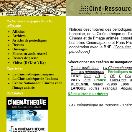
Recherches spécifiques dans les
collections
Notices descriptives des périodique
Affiches
française, de la Cinémathèque de To
Archives
Cinéma et de l'image animée, consul
Articles de périodiques
Les titres Cinémagazine et Paris-Ph
Dessins
coopération avec la BNF.
(Consulter 
Ouvrages
périodiques)
Photos en accés réservé
Revues de presse
Sélectionner les critères de navigation
Vidéos (DVD et VHS)
Toutes institutions
La Cinémathèque 
Répertoires
Tous les périodiques
Périodiques n
La Cinémathèque française
TITRE
Tous
AB
C
DE
F
GHI
La Cinémathèque de Toulouse
PAYS
Tous
France
Etats-Unis
I
Centre National du Cinéma et de
DECENNIE
Toutes
<1900
1900
l'image animée
LANGUE
Toutes
Français
Anglai
Partenaires
Réinitialiser les critères
La Cinémathèque de Toulouse - 0 péri