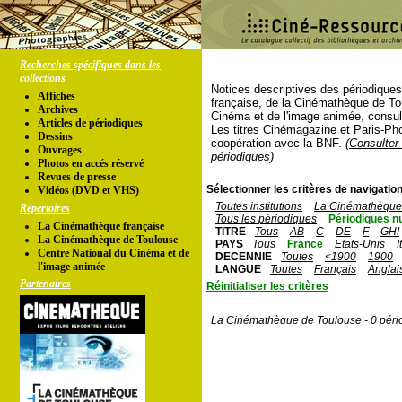
Recherches spécifiques dans les
collections
Notices descriptives des périodique
Affiches
française, de la Cinémathèque de To
Archives
Cinéma et de l'image animée, consul
Articles de périodiques
Les titres Cinémagazine et Paris-Ph
Dessins
coopération avec la BNF.
(Consulter 
Ouvrages
périodiques)
Photos en accés réservé
Revues de presse
Sélectionner les critères de navigation
Vidéos (DVD et VHS)
Toutes institutions
La Cinémathèque 
Répertoires
Tous les périodiques
Périodiques n
La Cinémathèque française
TITRE
Tous
AB
C
DE
F
GHI
La Cinémathèque de Toulouse
PAYS
Tous
France
Etats-Unis
I
Centre National du Cinéma et de
DECENNIE
Toutes
<1900
1900
l'image animée
LANGUE
Toutes
Français
Anglai
Partenaires
Réinitialiser les critères
La Cinémathèque de Toulouse - 0 péri