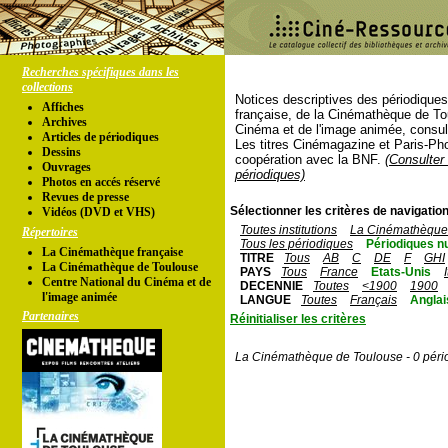
Recherches spécifiques dans les
collections
Notices descriptives des périodique
Affiches
française, de la Cinémathèque de To
Archives
Cinéma et de l'image animée, consul
Articles de périodiques
Les titres Cinémagazine et Paris-Ph
Dessins
coopération avec la BNF.
(Consulter 
Ouvrages
périodiques)
Photos en accés réservé
Revues de presse
Sélectionner les critères de navigation
Vidéos (DVD et VHS)
Toutes institutions
La Cinémathèque 
Répertoires
Tous les périodiques
Périodiques n
La Cinémathèque française
TITRE
Tous
AB
C
DE
F
GHI
La Cinémathèque de Toulouse
PAYS
Tous
France
Etats-Unis
Centre National du Cinéma et de
DECENNIE
Toutes
<1900
1900
l'image animée
LANGUE
Toutes
Français
Anglai
Partenaires
Réinitialiser les critères
La Cinémathèque de Toulouse - 0 péri