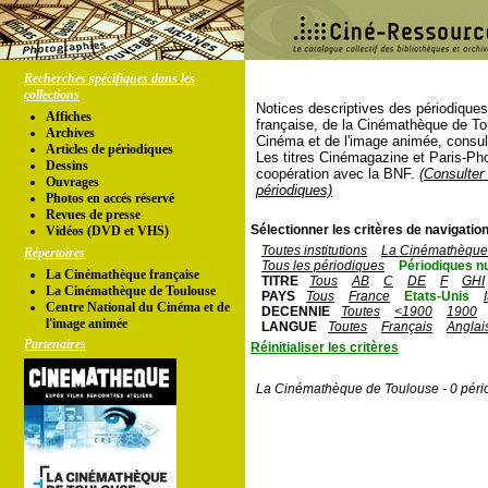
Recherches spécifiques dans les
collections
Notices descriptives des périodique
Affiches
française, de la Cinémathèque de To
Archives
Cinéma et de l'image animée, consul
Articles de périodiques
Les titres Cinémagazine et Paris-Ph
Dessins
coopération avec la BNF.
(Consulter 
Ouvrages
périodiques)
Photos en accés réservé
Revues de presse
Sélectionner les critères de navigation
Vidéos (DVD et VHS)
Toutes institutions
La Cinémathèque 
Répertoires
Tous les périodiques
Périodiques n
La Cinémathèque française
TITRE
Tous
AB
C
DE
F
GHI
La Cinémathèque de Toulouse
PAYS
Tous
France
Etats-Unis
Centre National du Cinéma et de
DECENNIE
Toutes
<1900
1900
l'image animée
LANGUE
Toutes
Français
Anglai
Partenaires
Réinitialiser les critères
La Cinémathèque de Toulouse - 0 péri