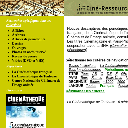
Recherches spécifiques dans les
collections
Notices descriptives des périodique
Affiches
française, de la Cinémathèque de To
Archives
Cinéma et de l'image animée, consul
Articles de périodiques
Les titres Cinémagazine et Paris-Ph
Dessins
coopération avec la BNF.
(Consulter 
Ouvrages
périodiques)
Photos en accés réservé
Revues de presse
Sélectionner les critères de navigation
Vidéos (DVD et VHS)
Toutes institutions
La Cinémathèque 
Répertoires
Tous les périodiques
Périodiques n
La Cinémathèque française
TITRE
Tous
AB
C
DE
F
GHI
La Cinémathèque de Toulouse
PAYS
Tous
France
Etats-Unis
I
Centre National du Cinéma et de
DECENNIE
Toutes
<1900
1900
l'image animée
LANGUE
Toutes
Français
Angla
Partenaires
Réinitialiser les critères
La Cinémathèque de Toulouse - 0 péri