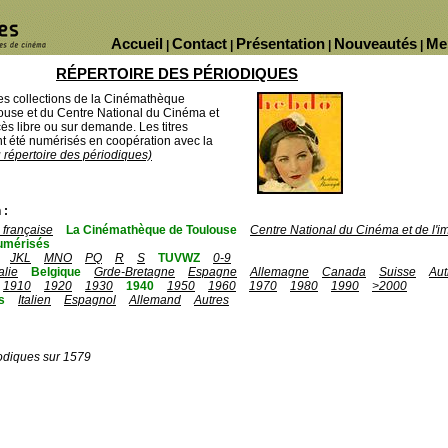
Accueil
Contact
Présentation
Nouveautés
Me
|
|
|
|
RÉPERTOIRE DES PÉRIODIQUES
des collections de la Cinémathèque
ouse et du Centre National du Cinéma et
ès libre ou sur demande. Les titres
 été numérisés en coopération avec la
u répertoire des périodiques)
 :
française
La Cinémathèque de Toulouse
Centre National du Cinéma et de l'
umérisés
JKL
MNO
PQ
R
S
TUVWZ
0-9
talie
Belgique
Grde-Bretagne
Espagne
Allemagne
Canada
Suisse
Aut
1910
1920
1930
1940
1950
1960
1970
1980
1990
>2000
s
Italien
Espagnol
Allemand
Autres
odiques sur 1579