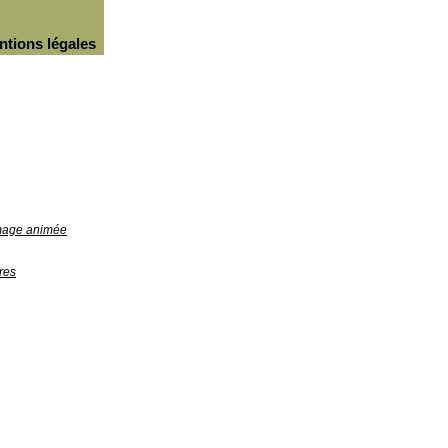
ntions légales
image animée
res