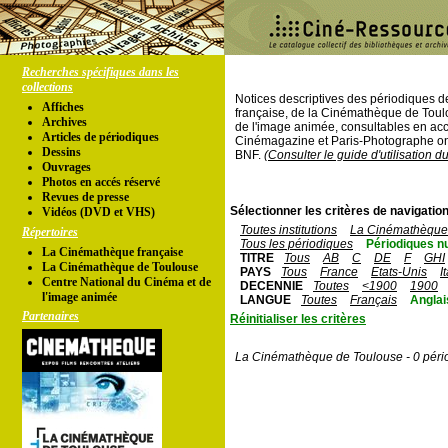
Recherches spécifiques dans les
collections
Notices descriptives des périodiques 
Affiches
française, de la Cinémathèque de Toul
Archives
de l'image animée, consultables en acc
Articles de périodiques
Cinémagazine et Paris-Photographe ont
Dessins
BNF.
(Consulter le guide d'utilisation d
Ouvrages
Photos en accés réservé
Revues de presse
Sélectionner les critères de navigation
Vidéos (DVD et VHS)
Toutes institutions
La Cinémathèque 
Répertoires
Tous les périodiques
Périodiques n
La Cinémathèque française
TITRE
Tous
AB
C
DE
F
GHI
La Cinémathèque de Toulouse
PAYS
Tous
France
Etats-Unis
I
Centre National du Cinéma et de
DECENNIE
Toutes
<1900
1900
l'image animée
LANGUE
Toutes
Français
Anglai
Partenaires
Réinitialiser les critères
La Cinémathèque de Toulouse - 0 péri