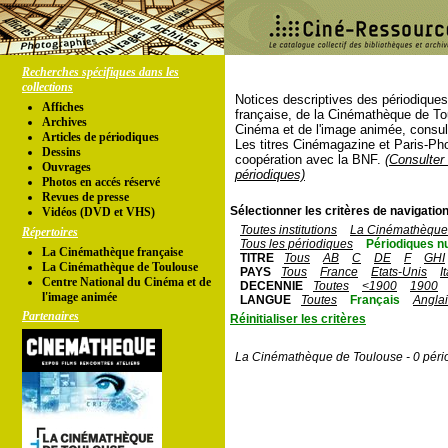
Recherches spécifiques dans les
collections
Notices descriptives des périodique
Affiches
française, de la Cinémathèque de To
Archives
Cinéma et de l'image animée, consul
Articles de périodiques
Les titres Cinémagazine et Paris-Ph
Dessins
coopération avec la BNF.
(Consulter 
Ouvrages
périodiques)
Photos en accés réservé
Revues de presse
Sélectionner les critères de navigation
Vidéos (DVD et VHS)
Toutes institutions
La Cinémathèque 
Répertoires
Tous les périodiques
Périodiques n
La Cinémathèque française
TITRE
Tous
AB
C
DE
F
GHI
La Cinémathèque de Toulouse
PAYS
Tous
France
Etats-Unis
I
Centre National du Cinéma et de
DECENNIE
Toutes
<1900
1900
l'image animée
LANGUE
Toutes
Français
Angla
Partenaires
Réinitialiser les critères
La Cinémathèque de Toulouse - 0 péri