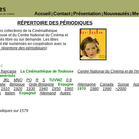
Accueil
Contact
Présentation
Nouveautés
Me
|
|
|
|
RÉPERTOIRE DES PÉRIODIQUES
des collections de la Cinémathèque
ouse et du Centre National du Cinéma et
ès libre ou sur demande. Les titres
 été numérisés en coopération avec la
u répertoire des périodiques)
 :
française
La Cinémathèque de Toulouse
Centre National du Cinéma et de l'
umérisés
JKL
MNO
PQ
R
S
TUVWZ
0-9
talie
Belgique
Grde-Bretagne
Espagne
Allemagne
Canada
Suisse
Aut
1910
1920
1930
1940
1950
1960
1970
1980
1990
>2000
s
Italien
Espagnol
Allemand
Autres
odiques sur 1579