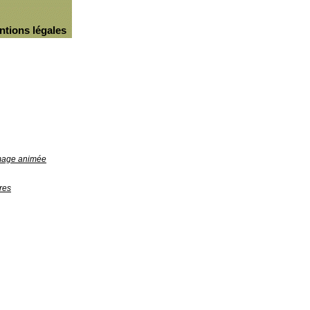
ntions légales
image animée
res