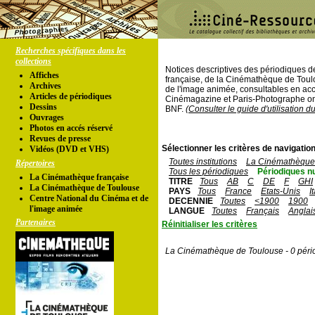
Recherches spécifiques dans les
collections
Notices descriptives des périodiques 
Affiches
française, de la Cinémathèque de Toul
Archives
de l'image animée, consultables en acc
Articles de périodiques
Cinémagazine et Paris-Photographe ont
Dessins
BNF.
(Consulter le guide d'utilisation d
Ouvrages
Photos en accés réservé
Revues de presse
Sélectionner les critères de navigation
Vidéos (DVD et VHS)
Toutes institutions
La Cinémathèque 
Répertoires
Tous les périodiques
Périodiques n
La Cinémathèque française
TITRE
Tous
AB
C
DE
F
GHI
La Cinémathèque de Toulouse
PAYS
Tous
France
Etats-Unis
I
Centre National du Cinéma et de
DECENNIE
Toutes
<1900
1900
l'image animée
LANGUE
Toutes
Français
Anglai
Partenaires
Réinitialiser les critères
La Cinémathèque de Toulouse - 0 péri