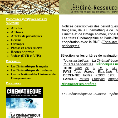
Recherches spécifiques dans les
collections
Notices descriptives des périodique
Affiches
française, de la Cinémathèque de To
Archives
Cinéma et de l'image animée, consul
Articles de périodiques
Les titres Cinémagazine et Paris-Ph
Dessins
coopération avec la BNF.
(Consulter 
Ouvrages
périodiques)
Photos en accés réservé
Revues de presse
Sélectionner les critères de navigation
Vidéos (DVD et VHS)
Toutes institutions
La Cinémathèque 
Répertoires
Tous les périodiques
Périodiques n
La Cinémathèque française
TITRE
Tous
AB
C
DE
F
GHI
La Cinémathèque de Toulouse
PAYS
Tous
France
Etats-Unis
I
Centre National du Cinéma et de
DECENNIE
Toutes
<1900
1900
l'image animée
LANGUE
Toutes
Français
Anglai
Partenaires
Réinitialiser les critères
La Cinémathèque de Toulouse - 0 péri