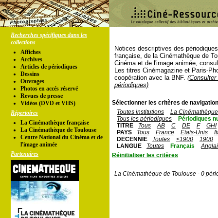
Recherches spécifiques dans les
collections
Notices descriptives des périodique
Affiches
française, de la Cinémathèque de To
Archives
Cinéma et de l'image animée, consul
Articles de périodiques
Les titres Cinémagazine et Paris-Ph
Dessins
coopération avec la BNF.
(Consulter 
Ouvrages
périodiques)
Photos en accés réservé
Revues de presse
Sélectionner les critères de navigation
Vidéos (DVD et VHS)
Toutes institutions
La Cinémathèque 
Répertoires
Tous les périodiques
Périodiques n
La Cinémathèque française
TITRE
Tous
AB
C
DE
F
GHI
La Cinémathèque de Toulouse
PAYS
Tous
France
Etats-Unis
I
Centre National du Cinéma et de
DECENNIE
Toutes
<1900
1900
l'image animée
LANGUE
Toutes
Français
Angla
Partenaires
Réinitialiser les critères
La Cinémathèque de Toulouse - 0 péri