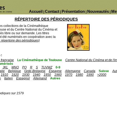
Accueil
Contact
Présentation
Nouveautés
Me
|
|
|
|
RÉPERTOIRE DES PÉRIODIQUES
des collections de la Cinémathèque
ouse et du Centre National du Cinéma et
ès libre ou sur demande. Les titres
 été numérisés en coopération avec la
u répertoire des périodiques)
 :
française
La Cinémathèque de Toulouse
Centre National du Cinéma et de l'
umérisés
JKL
MNO
PQ
R
S
TUVWZ
0-9
talie
Belgique
Grde-Bretagne
Espagne
Allemagne
Canada
Suisse
Aut
1910
1920
1930
1940
1950
1960
1970
1980
1990
>2000
s
Italien
Espagnol
Allemand
Autres
odiques sur 1579