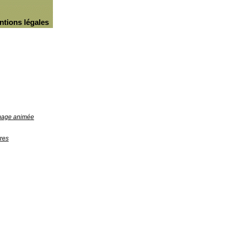
ntions légales
image animée
res