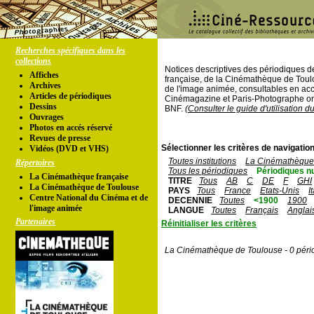
Recherches spécifiques dans les
collections
Notices descriptives des périodiques 
Affiches
française, de la Cinémathèque de Toul
Archives
de l'image animée, consultables en acc
Articles de périodiques
Cinémagazine et Paris-Photographe ont
Dessins
BNF.
(Consulter le guide d'utilisation d
Ouvrages
Photos en accés réservé
Revues de presse
Sélectionner les critères de navigation
Vidéos (DVD et VHS)
Toutes institutions
La Cinémathèque 
Répertoires
Tous les périodiques
Périodiques n
La Cinémathèque française
TITRE
Tous
AB
C
DE
F
GHI
La Cinémathèque de Toulouse
PAYS
Tous
France
Etats-Unis
I
Centre National du Cinéma et de
DECENNIE
Toutes
<1900
1900
l'image animée
LANGUE
Toutes
Français
Anglai
Partenaires
Réinitialiser les critères
La Cinémathèque de Toulouse - 0 péri