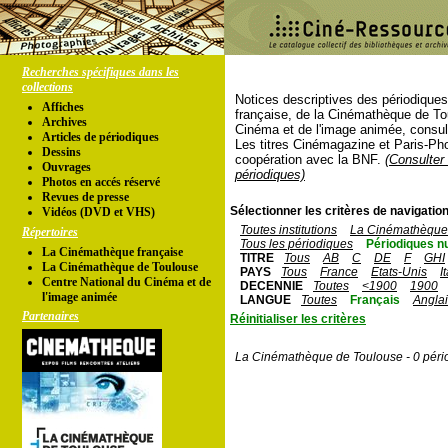
Recherches spécifiques dans les
collections
Notices descriptives des périodique
Affiches
française, de la Cinémathèque de To
Archives
Cinéma et de l'image animée, consul
Articles de périodiques
Les titres Cinémagazine et Paris-Ph
Dessins
coopération avec la BNF.
(Consulter 
Ouvrages
périodiques)
Photos en accés réservé
Revues de presse
Sélectionner les critères de navigation
Vidéos (DVD et VHS)
Toutes institutions
La Cinémathèque 
Répertoires
Tous les périodiques
Périodiques n
La Cinémathèque française
TITRE
Tous
AB
C
DE
F
GHI
La Cinémathèque de Toulouse
PAYS
Tous
France
Etats-Unis
I
Centre National du Cinéma et de
DECENNIE
Toutes
<1900
1900
l'image animée
LANGUE
Toutes
Français
Angla
Partenaires
Réinitialiser les critères
La Cinémathèque de Toulouse - 0 péri