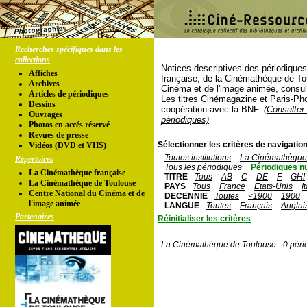
Recherches spécifiques dans les
collections
Notices descriptives des périodique
Affiches
française, de la Cinémathèque de To
Archives
Cinéma et de l'image animée, consul
Articles de périodiques
Les titres Cinémagazine et Paris-Ph
Dessins
coopération avec la BNF.
(Consulter 
Ouvrages
périodiques)
Photos en accés réservé
Revues de presse
Sélectionner les critères de navigation
Vidéos (DVD et VHS)
Toutes institutions
La Cinémathèque 
Répertoires
Tous les périodiques
Périodiques n
La Cinémathèque française
TITRE
Tous
AB
C
DE
F
GHI
La Cinémathèque de Toulouse
PAYS
Tous
France
Etats-Unis
I
Centre National du Cinéma et de
DECENNIE
Toutes
<1900
1900
l'image animée
LANGUE
Toutes
Français
Anglai
Partenaires
Réinitialiser les critères
La Cinémathèque de Toulouse - 0 péri