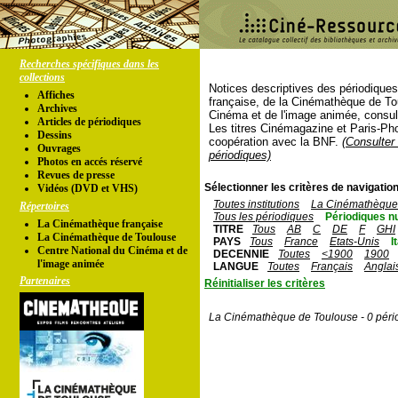
Recherches spécifiques dans les
collections
Notices descriptives des périodique
Affiches
française, de la Cinémathèque de To
Archives
Cinéma et de l'image animée, consul
Articles de périodiques
Les titres Cinémagazine et Paris-Ph
Dessins
coopération avec la BNF.
(Consulter 
Ouvrages
périodiques)
Photos en accés réservé
Revues de presse
Sélectionner les critères de navigation
Vidéos (DVD et VHS)
Toutes institutions
La Cinémathèque 
Répertoires
Tous les périodiques
Périodiques n
La Cinémathèque française
TITRE
Tous
AB
C
DE
F
GHI
La Cinémathèque de Toulouse
PAYS
Tous
France
Etats-Unis
I
Centre National du Cinéma et de
DECENNIE
Toutes
<1900
1900
l'image animée
LANGUE
Toutes
Français
Anglai
Partenaires
Réinitialiser les critères
La Cinémathèque de Toulouse - 0 péri