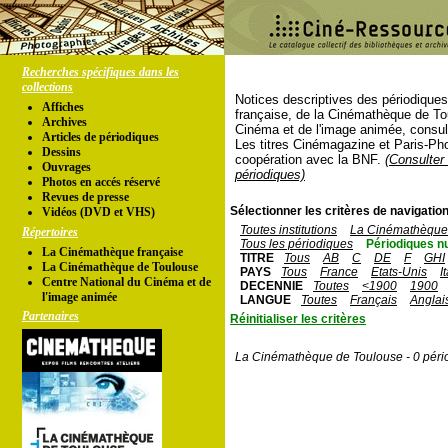
Recherches spécifiques dans les
collections
Notices descriptives des périodique
Affiches
française, de la Cinémathèque de To
Archives
Cinéma et de l'image animée, consul
Articles de périodiques
Les titres Cinémagazine et Paris-Ph
Dessins
coopération avec la BNF.
(Consulter 
Ouvrages
périodiques)
Photos en accés réservé
Revues de presse
Sélectionner les critères de navigation
Vidéos (DVD et VHS)
Toutes institutions
La Cinémathèque 
Répertoires
Tous les périodiques
Périodiques n
La Cinémathèque française
TITRE
Tous
AB
C
DE
F
GHI
La Cinémathèque de Toulouse
PAYS
Tous
France
Etats-Unis
I
Centre National du Cinéma et de
DECENNIE
Toutes
<1900
1900
l'image animée
LANGUE
Toutes
Français
Anglai
Partenaires
Réinitialiser les critères
La Cinémathèque de Toulouse - 0 péri