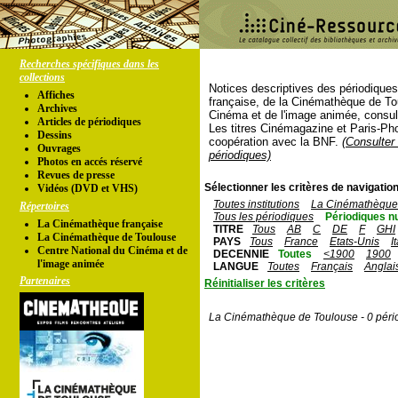
Recherches spécifiques dans les
collections
Notices descriptives des périodique
Affiches
française, de la Cinémathèque de To
Archives
Cinéma et de l'image animée, consul
Articles de périodiques
Les titres Cinémagazine et Paris-Ph
Dessins
coopération avec la BNF.
(Consulter 
Ouvrages
périodiques)
Photos en accés réservé
Revues de presse
Sélectionner les critères de navigation
Vidéos (DVD et VHS)
Toutes institutions
La Cinémathèque 
Répertoires
Tous les périodiques
Périodiques n
La Cinémathèque française
TITRE
Tous
AB
C
DE
F
GHI
La Cinémathèque de Toulouse
PAYS
Tous
France
Etats-Unis
I
Centre National du Cinéma et de
DECENNIE
Toutes
<1900
1900
l'image animée
LANGUE
Toutes
Français
Anglai
Partenaires
Réinitialiser les critères
La Cinémathèque de Toulouse - 0 péri