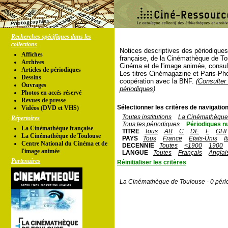
Recherches spécifiques dans les
collections
Notices descriptives des périodique
Affiches
française, de la Cinémathèque de To
Archives
Cinéma et de l'image animée, consul
Articles de périodiques
Les titres Cinémagazine et Paris-Ph
Dessins
coopération avec la BNF.
(Consulter 
Ouvrages
périodiques)
Photos en accés réservé
Revues de presse
Sélectionner les critères de navigation
Vidéos (DVD et VHS)
Toutes institutions
La Cinémathèque 
Répertoires
Tous les périodiques
Périodiques n
La Cinémathèque française
TITRE
Tous
AB
C
DE
F
GHI
La Cinémathèque de Toulouse
PAYS
Tous
France
Etats-Unis
I
Centre National du Cinéma et de
DECENNIE
Toutes
<1900
1900
l'image animée
LANGUE
Toutes
Français
Anglai
Partenaires
Réinitialiser les critères
La Cinémathèque de Toulouse - 0 péri