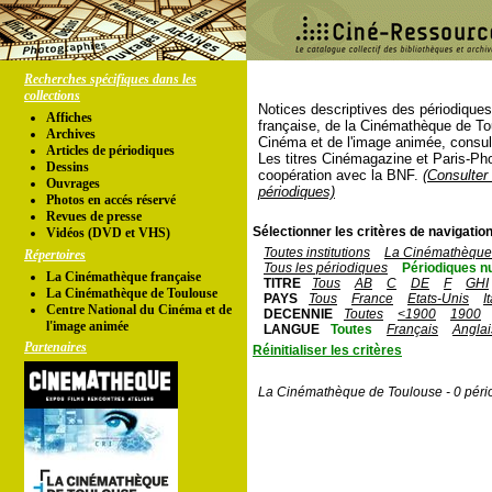
Recherches spécifiques dans les
collections
Notices descriptives des périodique
Affiches
française, de la Cinémathèque de To
Archives
Cinéma et de l'image animée, consul
Articles de périodiques
Les titres Cinémagazine et Paris-Ph
Dessins
coopération avec la BNF.
(Consulter 
Ouvrages
périodiques)
Photos en accés réservé
Revues de presse
Sélectionner les critères de navigation
Vidéos (DVD et VHS)
Toutes institutions
La Cinémathèque 
Répertoires
Tous les périodiques
Périodiques n
La Cinémathèque française
TITRE
Tous
AB
C
DE
F
GHI
La Cinémathèque de Toulouse
PAYS
Tous
France
Etats-Unis
I
Centre National du Cinéma et de
DECENNIE
Toutes
<1900
1900
l'image animée
LANGUE
Toutes
Français
Anglai
Partenaires
Réinitialiser les critères
La Cinémathèque de Toulouse - 0 péri