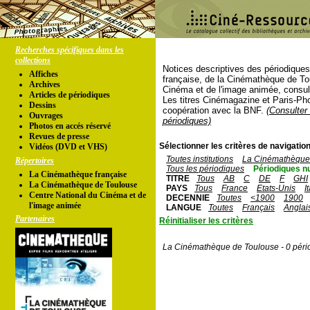
Recherches spécifiques dans les
collections
Notices descriptives des périodique
Affiches
française, de la Cinémathèque de To
Archives
Cinéma et de l'image animée, consul
Articles de périodiques
Les titres Cinémagazine et Paris-Ph
Dessins
coopération avec la BNF.
(Consulter 
Ouvrages
périodiques)
Photos en accés réservé
Revues de presse
Sélectionner les critères de navigation
Vidéos (DVD et VHS)
Toutes institutions
La Cinémathèque 
Répertoires
Tous les périodiques
Périodiques n
La Cinémathèque française
TITRE
Tous
AB
C
DE
F
GHI
La Cinémathèque de Toulouse
PAYS
Tous
France
Etats-Unis
I
Centre National du Cinéma et de
DECENNIE
Toutes
<1900
1900
l'image animée
LANGUE
Toutes
Français
Anglai
Partenaires
Réinitialiser les critères
La Cinémathèque de Toulouse - 0 péri