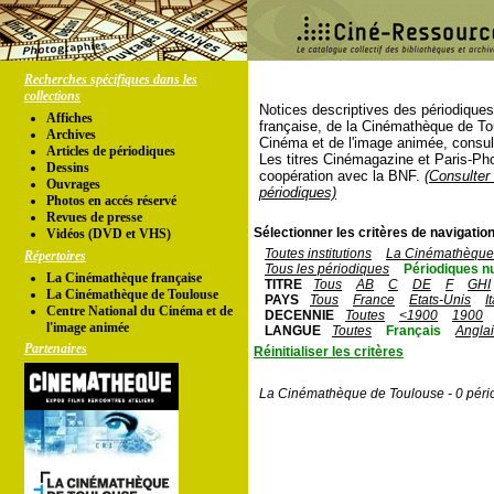
Recherches spécifiques dans les
collections
Notices descriptives des périodique
Affiches
française, de la Cinémathèque de To
Archives
Cinéma et de l'image animée, consul
Articles de périodiques
Les titres Cinémagazine et Paris-Ph
Dessins
coopération avec la BNF.
(Consulter 
Ouvrages
périodiques)
Photos en accés réservé
Revues de presse
Sélectionner les critères de navigation
Vidéos (DVD et VHS)
Toutes institutions
La Cinémathèque 
Répertoires
Tous les périodiques
Périodiques n
La Cinémathèque française
TITRE
Tous
AB
C
DE
F
GHI
La Cinémathèque de Toulouse
PAYS
Tous
France
Etats-Unis
I
Centre National du Cinéma et de
DECENNIE
Toutes
<1900
1900
l'image animée
LANGUE
Toutes
Français
Angla
Partenaires
Réinitialiser les critères
La Cinémathèque de Toulouse - 0 péri