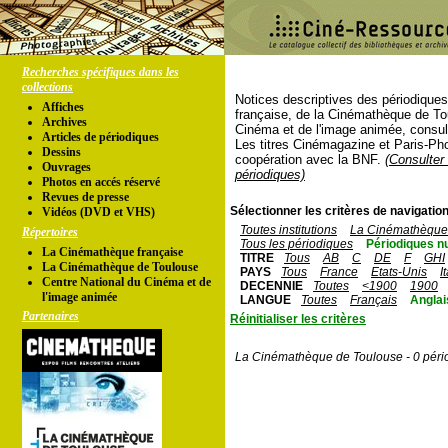
Recherches spécifiques dans les
collections
Notices descriptives des périodique
Affiches
française, de la Cinémathèque de To
Archives
Cinéma et de l'image animée, consul
Articles de périodiques
Les titres Cinémagazine et Paris-Ph
Dessins
coopération avec la BNF.
(Consulter 
Ouvrages
périodiques)
Photos en accés réservé
Revues de presse
Sélectionner les critères de navigation
Vidéos (DVD et VHS)
Toutes institutions
La Cinémathèque 
Répertoires
Tous les périodiques
Périodiques n
La Cinémathèque française
TITRE
Tous
AB
C
DE
F
GHI
La Cinémathèque de Toulouse
PAYS
Tous
France
Etats-Unis
I
Centre National du Cinéma et de
DECENNIE
Toutes
<1900
1900
l'image animée
LANGUE
Toutes
Français
Anglai
Partenaires
Réinitialiser les critères
La Cinémathèque de Toulouse - 0 péri