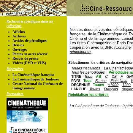
Recherches spécifiques dans les
collections
Notices descriptives des périodique
Affiches
française, de la Cinémathèque de To
Archives
Cinéma et de l'image animée, consul
Articles de périodiques
Les titres Cinémagazine et Paris-Ph
Dessins
coopération avec la BNF.
(Consulter 
Ouvrages
périodiques)
Photos en accés réservé
Revues de presse
Sélectionner les critères de navigation
Vidéos (DVD et VHS)
Toutes institutions
La Cinémathèque 
Répertoires
Tous les périodiques
Périodiques n
La Cinémathèque française
TITRE
Tous
AB
C
DE
F
GHI
La Cinémathèque de Toulouse
PAYS
Tous
France
Etats-Unis
I
Centre National du Cinéma et de
DECENNIE
Toutes
<1900
1900
l'image animée
LANGUE
Toutes
Français
Anglai
Partenaires
Réinitialiser les critères
La Cinémathèque de Toulouse - 0 péri