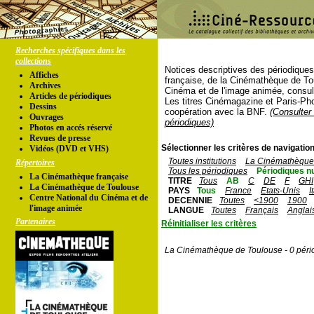
Recherches spécifiques dans les
collections
Notices descriptives des périodique
Affiches
française, de la Cinémathèque de To
Archives
Cinéma et de l'image animée, consul
Articles de périodiques
Les titres Cinémagazine et Paris-Ph
Dessins
coopération avec la BNF.
(Consulter 
Ouvrages
périodiques)
Photos en accés réservé
Revues de presse
Sélectionner les critères de navigation
Vidéos (DVD et VHS)
Toutes institutions
La Cinémathèque 
Répertoires
Tous les périodiques
Périodiques n
La Cinémathèque française
TITRE
Tous
AB
C
DE
F
GHI
La Cinémathèque de Toulouse
PAYS
Tous
France
Etats-Unis
I
Centre National du Cinéma et de
DECENNIE
Toutes
<1900
1900
l'image animée
LANGUE
Toutes
Français
Anglai
Partenaires
Réinitialiser les critères
La Cinémathèque de Toulouse - 0 péri