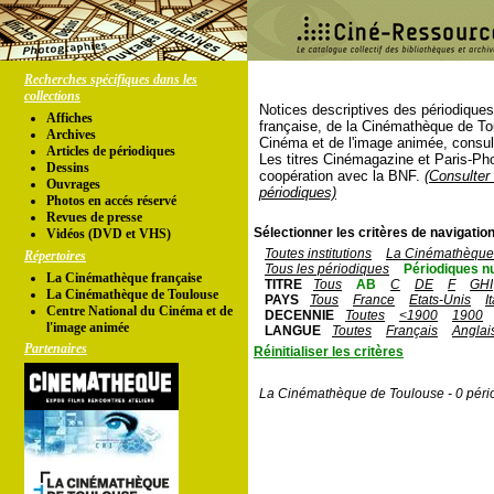
Recherches spécifiques dans les
collections
Notices descriptives des périodique
Affiches
française, de la Cinémathèque de To
Archives
Cinéma et de l'image animée, consul
Articles de périodiques
Les titres Cinémagazine et Paris-Ph
Dessins
coopération avec la BNF.
(Consulter 
Ouvrages
périodiques)
Photos en accés réservé
Revues de presse
Sélectionner les critères de navigation
Vidéos (DVD et VHS)
Toutes institutions
La Cinémathèque 
Répertoires
Tous les périodiques
Périodiques n
La Cinémathèque française
TITRE
Tous
AB
C
DE
F
GHI
La Cinémathèque de Toulouse
PAYS
Tous
France
Etats-Unis
I
Centre National du Cinéma et de
DECENNIE
Toutes
<1900
1900
l'image animée
LANGUE
Toutes
Français
Anglai
Partenaires
Réinitialiser les critères
La Cinémathèque de Toulouse - 0 péri