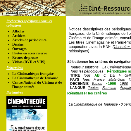
Recherches spécifiques dans les
collections
Notices descriptives des périodique
Affiches
française, de la Cinémathèque de To
Archives
Cinéma et de l'image animée, consul
Articles de périodiques
Les titres Cinémagazine et Paris-Ph
Dessins
coopération avec la BNF.
(Consulter 
Ouvrages
périodiques)
Photos en accés réservé
Revues de presse
Sélectionner les critères de navigation
Vidéos (DVD et VHS)
Toutes institutions
La Cinémathèque 
Répertoires
Tous les périodiques
Périodiques n
La Cinémathèque française
TITRE
Tous
AB
C
DE
F
GHI
La Cinémathèque de Toulouse
PAYS
Tous
France
Etats-Unis
I
Centre National du Cinéma et de
DECENNIE
Toutes
<1900
1900
l'image animée
LANGUE
Toutes
Français
Anglai
Partenaires
Réinitialiser les critères
La Cinémathèque de Toulouse - 0 péri