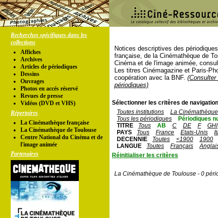
Recherches spécifiques dans les
collections
Notices descriptives des périodique
Affiches
française, de la Cinémathèque de To
Archives
Cinéma et de l'image animée, consul
Articles de périodiques
Les titres Cinémagazine et Paris-Ph
Dessins
coopération avec la BNF.
(Consulter 
Ouvrages
périodiques)
Photos en accés réservé
Revues de presse
Sélectionner les critères de navigation
Vidéos (DVD et VHS)
Toutes institutions
La Cinémathèque 
Répertoires
Tous les périodiques
Périodiques n
La Cinémathèque française
TITRE
Tous
AB
C
DE
F
GHI
La Cinémathèque de Toulouse
PAYS
Tous
France
Etats-Unis
I
Centre National du Cinéma et de
DECENNIE
Toutes
<1900
1900
l'image animée
LANGUE
Toutes
Français
Anglai
Partenaires
Réinitialiser les critères
La Cinémathèque de Toulouse - 0 péri