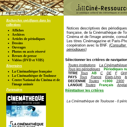
Recherches spécifiques dans les
collections
Notices descriptives des périodique
Affiches
française, de la Cinémathèque de To
Archives
Cinéma et de l'image animée, consul
Articles de périodiques
Les titres Cinémagazine et Paris-Ph
Dessins
coopération avec la BNF.
(Consulter 
Ouvrages
périodiques)
Photos en accés réservé
Revues de presse
Sélectionner les critères de navigation
Vidéos (DVD et VHS)
Toutes institutions
La Cinémathèque 
Répertoires
Tous les périodiques
Périodiques n
La Cinémathèque française
TITRE
Tous
AB
C
DE
F
GHI
La Cinémathèque de Toulouse
PAYS
Tous
France
Etats-Unis
I
Centre National du Cinéma et de
DECENNIE
Toutes
<1900
1900
l'image animée
LANGUE
Toutes
Français
Angla
Partenaires
Réinitialiser les critères
La Cinémathèque de Toulouse - 0 péri