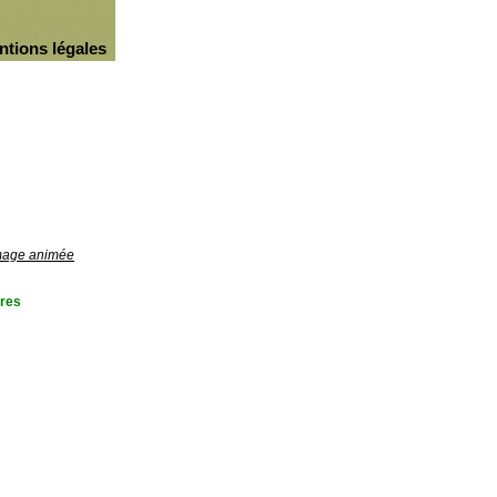
ntions légales
image animée
res