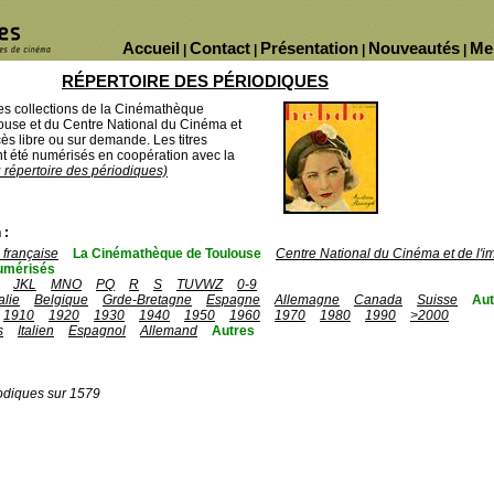
Accueil
Contact
Présentation
Nouveautés
Me
|
|
|
|
RÉPERTOIRE DES PÉRIODIQUES
des collections de la Cinémathèque
ouse et du Centre National du Cinéma et
ès libre ou sur demande. Les titres
 été numérisés en coopération avec la
u répertoire des périodiques)
 :
française
La Cinémathèque de Toulouse
Centre National du Cinéma et de l'
umérisés
JKL
MNO
PQ
R
S
TUVWZ
0-9
talie
Belgique
Grde-Bretagne
Espagne
Allemagne
Canada
Suisse
Aut
1910
1920
1930
1940
1950
1960
1970
1980
1990
>2000
s
Italien
Espagnol
Allemand
Autres
odiques sur 1579