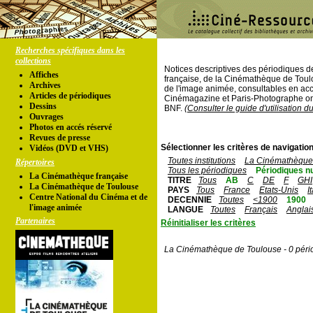
Recherches spécifiques dans les
collections
Notices descriptives des périodiques 
Affiches
française, de la Cinémathèque de Toul
Archives
de l'image animée, consultables en acc
Articles de périodiques
Cinémagazine et Paris-Photographe ont
Dessins
BNF.
(Consulter le guide d'utilisation d
Ouvrages
Photos en accés réservé
Revues de presse
Sélectionner les critères de navigation
Vidéos (DVD et VHS)
Toutes institutions
La Cinémathèque 
Répertoires
Tous les périodiques
Périodiques n
La Cinémathèque française
TITRE
Tous
AB
C
DE
F
GHI
La Cinémathèque de Toulouse
PAYS
Tous
France
Etats-Unis
I
Centre National du Cinéma et de
DECENNIE
Toutes
<1900
1900
l'image animée
LANGUE
Toutes
Français
Anglai
Partenaires
Réinitialiser les critères
La Cinémathèque de Toulouse - 0 péri