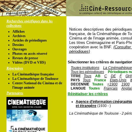
Recherches spécifiques dans les
collections
Notices descriptives des périodique
Affiches
française, de la Cinémathèque de To
Archives
Cinéma et de l'image animée, consul
Articles de périodiques
Les titres Cinémagazine et Paris-Ph
Dessins
coopération avec la BNF.
(Consulter 
Ouvrages
périodiques)
Photos en accés réservé
Revues de presse
Sélectionner les critères de navigation
Vidéos (DVD et VHS)
Toutes institutions
La Cinémathèque 
Répertoires
Tous les périodiques
Périodiques n
La Cinémathèque française
TITRE
Tous
AB
C
DE
F
GHI
La Cinémathèque de Toulouse
PAYS
Tous
France
Etats-Unis
I
Centre National du Cinéma et de
DECENNIE
Toutes
<1900
1900
l'image animée
LANGUE
Toutes
Français
Anglai
Partenaires
Réinitialiser les critères
Agence d'information cinégraphiq
et étrangère
(1930 - )
La Cinémathèque de Toulouse - 2 péri