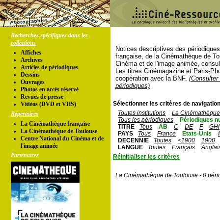
Recherches spécifiques dans les
collections
Notices descriptives des périodique
Affiches
française, de la Cinémathèque de To
Archives
Cinéma et de l'image animée, consul
Articles de périodiques
Les titres Cinémagazine et Paris-Ph
Dessins
coopération avec la BNF.
(Consulter 
Ouvrages
périodiques)
Photos en accés réservé
Revues de presse
Sélectionner les critères de navigation
Vidéos (DVD et VHS)
Toutes institutions
La Cinémathèque 
Répertoires
Tous les périodiques
Périodiques n
La Cinémathèque française
TITRE
Tous
AB
C
DE
F
GHI
La Cinémathèque de Toulouse
PAYS
Tous
France
Etats-Unis
Centre National du Cinéma et de
DECENNIE
Toutes
<1900
1900
l'image animée
LANGUE
Toutes
Français
Anglai
Partenaires
Réinitialiser les critères
La Cinémathèque de Toulouse - 0 péri