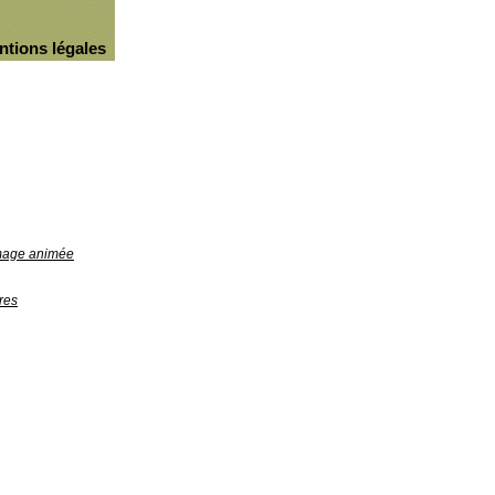
ntions légales
image animée
res