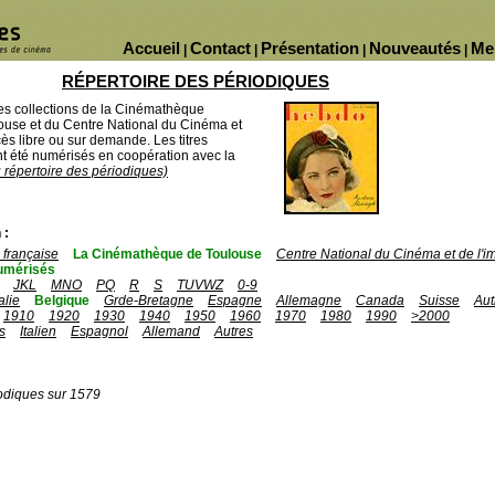
Accueil
Contact
Présentation
Nouveautés
Me
|
|
|
|
RÉPERTOIRE DES PÉRIODIQUES
des collections de la Cinémathèque
ouse et du Centre National du Cinéma et
ès libre ou sur demande. Les titres
 été numérisés en coopération avec la
u répertoire des périodiques)
 :
française
La Cinémathèque de Toulouse
Centre National du Cinéma et de l'
umérisés
JKL
MNO
PQ
R
S
TUVWZ
0-9
talie
Belgique
Grde-Bretagne
Espagne
Allemagne
Canada
Suisse
Aut
1910
1920
1930
1940
1950
1960
1970
1980
1990
>2000
s
Italien
Espagnol
Allemand
Autres
odiques sur 1579