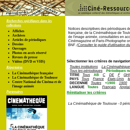
Recherches spécifiques dans les
collections
Notices descriptives des périodiques 
Affiches
française, de la Cinémathèque de Toul
Archives
de l'image animée, consultables en acc
Articles de périodiques
Cinémagazine et Paris-Photographe ont
Dessins
BNF.
(Consulter le guide d'utilisation d
Ouvrages
Photos en accés réservé
Revues de presse
Sélectionner les critères de navigation
Vidéos (DVD et VHS)
Toutes institutions
La Cinémathèque 
Répertoires
Tous les périodiques
Périodiques n
La Cinémathèque française
TITRE
Tous
AB
C
DE
F
GHI
La Cinémathèque de Toulouse
PAYS
Tous
France
Etats-Unis
I
Centre National du Cinéma et de
DECENNIE
Toutes
<1900
1900
l'image animée
LANGUE
Toutes
Français
Anglai
Partenaires
Réinitialiser les critères
La Cinémathèque de Toulouse - 0 péri