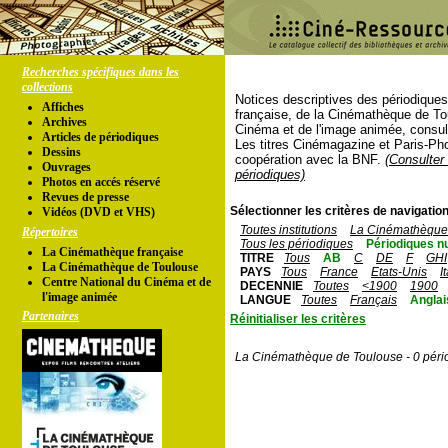
Recherches spécifiques dans les
collections
Notices descriptives des périodique
Affiches
française, de la Cinémathèque de To
Archives
Cinéma et de l'image animée, consul
Articles de périodiques
Les titres Cinémagazine et Paris-Ph
Dessins
coopération avec la BNF.
(Consulter 
Ouvrages
périodiques)
Photos en accés réservé
Revues de presse
Sélectionner les critères de navigation
Vidéos (DVD et VHS)
Toutes institutions
La Cinémathèque 
Répertoires
Tous les périodiques
Périodiques n
La Cinémathèque française
TITRE
Tous
AB
C
DE
F
GHI
La Cinémathèque de Toulouse
PAYS
Tous
France
Etats-Unis
I
Centre National du Cinéma et de
DECENNIE
Toutes
<1900
1900
l'image animée
LANGUE
Toutes
Français
Anglai
Partenaires
Réinitialiser les critères
La Cinémathèque de Toulouse - 0 péri