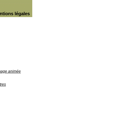
ntions légales
image animée
tres