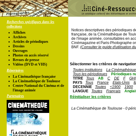
Recherches spécifiques dans les
collections
Notices descriptives des périodiques 
Affiches
française, de la Cinémathèque de Toul
Archives
de l'image animée, consultables en acc
Articles de périodiques
Cinémagazine et Paris-Photographe ont
Dessins
BNF.
(Consulter le guide d'utilisation d
Ouvrages
Photos en accés réservé
Revues de presse
Sélectionner les critères de navigation
Vidéos (DVD et VHS)
Toutes institutions
La Cinémathèque 
Répertoires
Tous les périodiques
Périodiques n
La Cinémathèque française
TITRE
Tous
AB
C
DE
F
GHI
La Cinémathèque de Toulouse
PAYS
Tous
France
Etats-Unis
I
Centre National du Cinéma et de
DECENNIE
Toutes
<1900
1900
l'image animée
LANGUE
Toutes
Français
Anglai
Partenaires
Réinitialiser les critères
La Cinémathèque de Toulouse - 0 péri