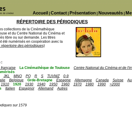
Accueil
Contact
Présentation
Nouveautés
Me
|
|
|
|
RÉPERTOIRE DES PÉRIODIQUES
des collections de la Cinémathèque
ouse et du Centre National du Cinéma et
ès libre ou sur demande. Les titres
 été numérisés en coopération avec la
u répertoire des périodiques)
 :
française
La Cinémathèque de Toulouse
Centre National du Cinéma et de l'
umérisés
JKL
MNO
PQ
R
S
TUVWZ
0-9
talie
Belgique
Grde-Bretagne
Espagne
Allemagne
Canada
Suisse
Au
1910
1920
1930
1940
1950
1960
1970
1980
1990
>2000
s
Italien
Espagnol
Allemand
Autres
odiques sur 1579