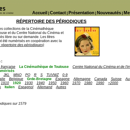
Accueil
Contact
Présentation
Nouveautés
Me
|
|
|
|
RÉPERTOIRE DES PÉRIODIQUES
des collections de la Cinémathèque
ouse et du Centre National du Cinéma et
ès libre ou sur demande. Les titres
 été numérisés en coopération avec la
u répertoire des périodiques)
 :
française
La Cinémathèque de Toulouse
Centre National du Cinéma et de l'
umérisés
JKL
MNO
PQ
R
S
TUVWZ
0-9
talie
Belgique
Grde-Bretagne
Espagne
Allemagne
Canada
Suisse
Au
1910
1920
1930
1940
1950
1960
1970
1980
1990
>2000
s
Italien
Espagnol
Allemand
Autres
odiques sur 1579