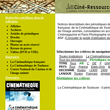
Recherches spécifiques dans les
collections
Notices descriptives des périodiques 
Affiches
française, de la Cinémathèque de Toul
Archives
de l'image animée, consultables en acc
Articles de périodiques
Cinémagazine et Paris-Photographe ont
Dessins
BNF.
(Consulter le guide d'utilisation d
Ouvrages
Photos en accés réservé
Revues de presse
Sélectionner les critères de navigation
Vidéos (DVD et VHS)
Toutes institutions
La Cinémathèque 
Répertoires
Tous les périodiques
Périodiques n
La Cinémathèque française
TITRE
Tous
AB
C
DE
F
GHI
La Cinémathèque de Toulouse
PAYS
Tous
France
Etats-Unis
I
Centre National du Cinéma et de
DECENNIE
Toutes
<1900
1900
l'image animée
LANGUE
Toutes
Français
Anglai
Partenaires
Réinitialiser les critères
La Cinémathèque de Toulouse - 0 péri