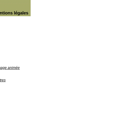
ntions légales
image animée
tres