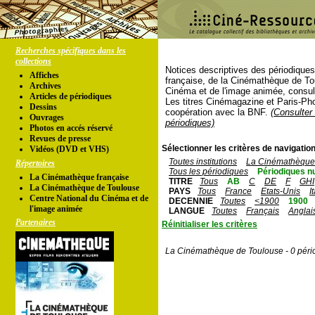
Recherches spécifiques dans les
collections
Notices descriptives des périodique
Affiches
française, de la Cinémathèque de To
Archives
Cinéma et de l'image animée, consul
Articles de périodiques
Les titres Cinémagazine et Paris-Ph
Dessins
coopération avec la BNF.
(Consulter 
Ouvrages
périodiques)
Photos en accés réservé
Revues de presse
Sélectionner les critères de navigation
Vidéos (DVD et VHS)
Toutes institutions
La Cinémathèque 
Répertoires
Tous les périodiques
Périodiques n
La Cinémathèque française
TITRE
Tous
AB
C
DE
F
GHI
La Cinémathèque de Toulouse
PAYS
Tous
France
Etats-Unis
I
Centre National du Cinéma et de
DECENNIE
Toutes
<1900
1900
l'image animée
LANGUE
Toutes
Français
Anglai
Partenaires
Réinitialiser les critères
La Cinémathèque de Toulouse - 0 péri